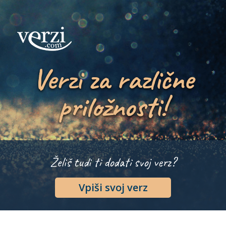
Verzi za različne
priložnosti!
Želiš tudi ti dodati svoj verz?
Vpiši svoj verz