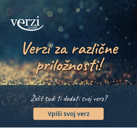
Verzi za različne
priložnosti!
Želiš tudi ti dodati svoj verz?
Vpiši svoj verz