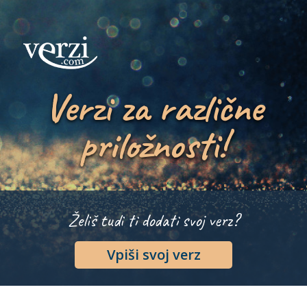
Verzi za različne
priložnosti!
Želiš tudi ti dodati svoj verz?
Vpiši svoj verz