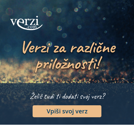
Verzi za različne
priložnosti!
Želiš tudi ti dodati svoj verz?
Vpiši svoj verz