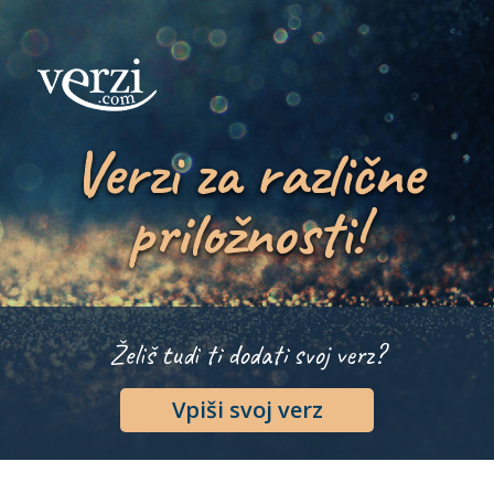
Verzi za različne
priložnosti!
Želiš tudi ti dodati svoj verz?
Vpiši svoj verz