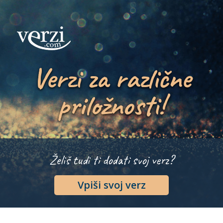
Verzi za različne
priložnosti!
Želiš tudi ti dodati svoj verz?
Vpiši svoj verz