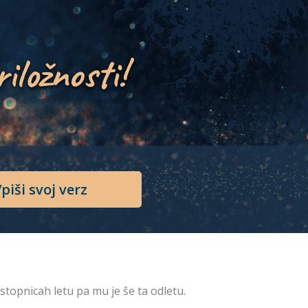
riložnosti!
piši svoj verz
 stopnicah letu pa mu je še ta odletu.