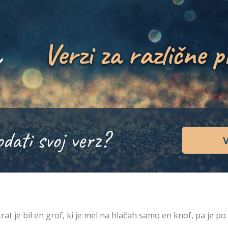
Verzi za različne p
odati svoj verz?
V
rat je bil en grof, ki je mel na hlačah samo en knof, pa je po