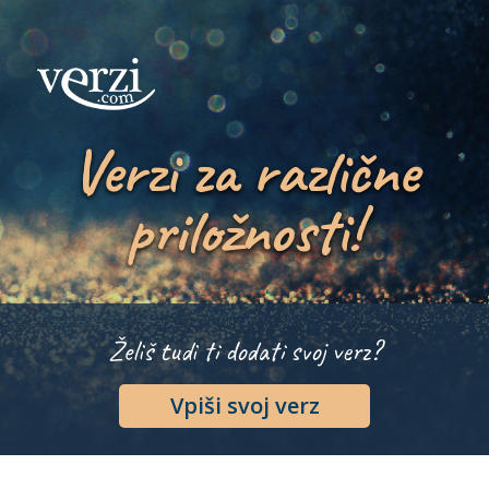
Verzi za različne
priložnosti!
Želiš tudi ti dodati svoj verz?
Vpiši svoj verz