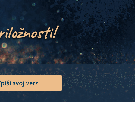
riložnosti!
piši svoj verz