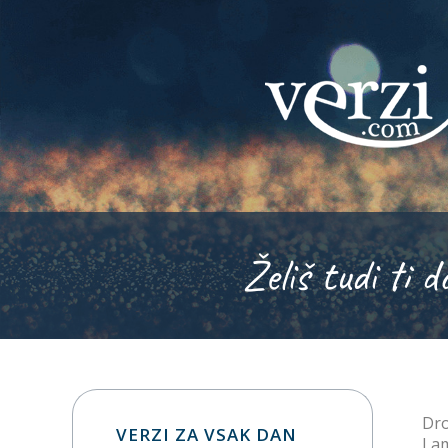
Želiš tudi ti d
Dro
VERZI ZA VSAK DAN
I a