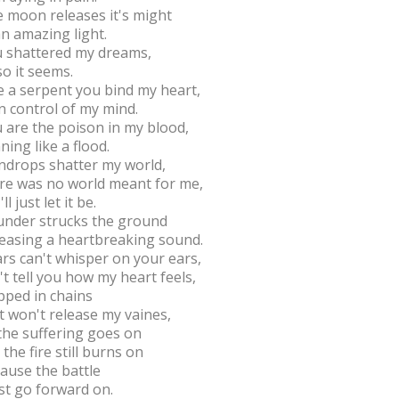
 moon releases it's might
an amazing light.
 shattered my dreams,
so it seems.
e a serpent you bind my heart,
n control of my mind.
 are the poison in my blood,
ning like a flood.
ndrops shatter my world,
re was no world meant for me,
'll just let it be.
nder strucks the ground
easing a heartbreaking sound.
rs can't whisper on your ears,
't tell you how my heart feels,
pped in chains
t won't release my vaines,
the suffering goes on
 the fire still burns on
ause the battle
t go forward on.