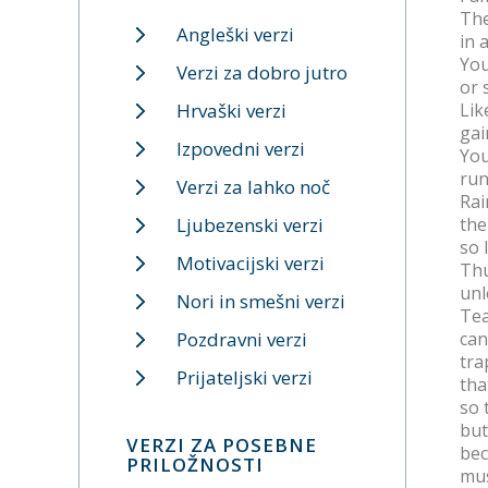
The
Angleški verzi
in 
You
Verzi za dobro jutro
or 
Hrvaški verzi
Lik
gai
Izpovedni verzi
You
run
Verzi za lahko noč
Rai
Ljubezenski verzi
the
so I
Motivacijski verzi
Thu
unl
Nori in smešni verzi
Tea
Pozdravni verzi
can
tra
Prijateljski verzi
tha
so 
but
VERZI ZA POSEBNE
bec
PRILOŽNOSTI
mus