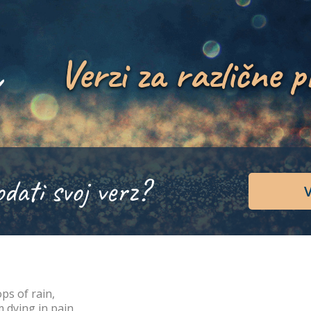
Verzi za različne p
odati svoj verz?
V
ps of rain,
m dying in pain.