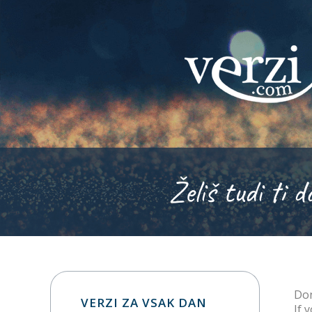
Želiš tudi ti d
Don
VERZI ZA VSAK DAN
If 