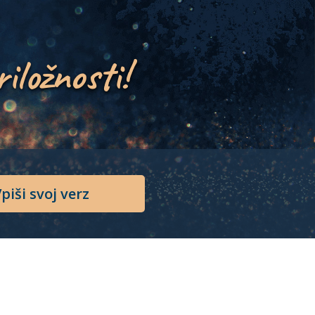
riložnosti!
piši svoj verz