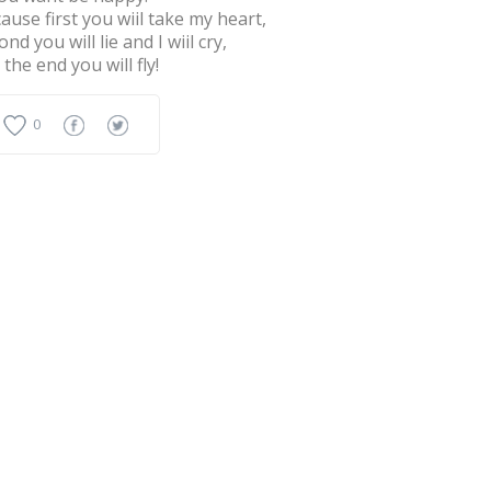
ause first you wiil take my heart,
ond you will lie and I wiil cry,
 the end you will fly!
0