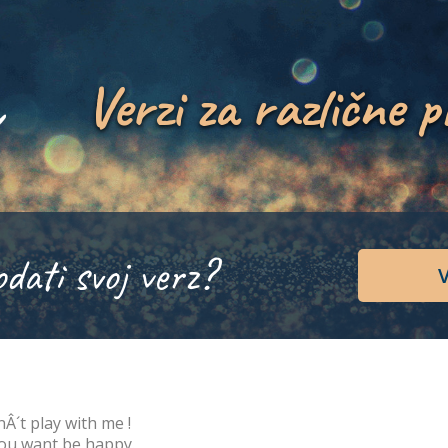
Verzi za različne p
odati svoj verz?
V
Â´t play with me !
you want be happy.