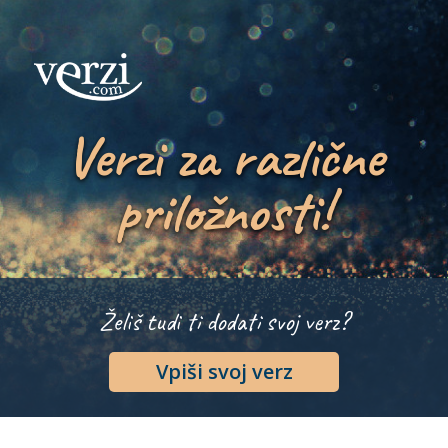
Verzi za različne
priložnosti!
Želiš tudi ti dodati svoj verz?
Vpiši svoj verz