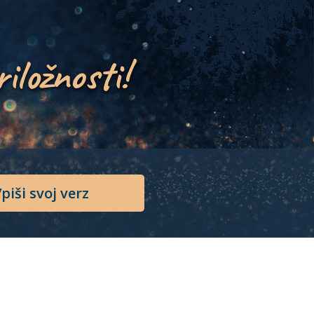
riložnosti!
piši svoj verz