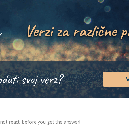
Verzi za različne p
odati svoj verz?
V
not react, before you get the answer!