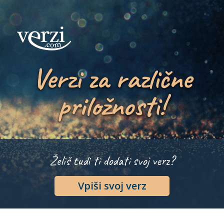
Verzi za različne
priložnosti!
Želiš tudi ti dodati svoj verz?
Vpiši svoj verz