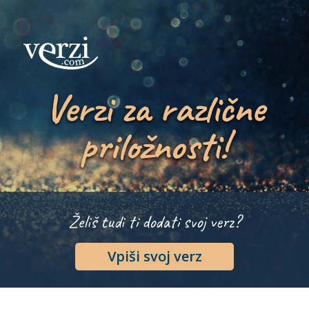
Verzi za različne
priložnosti!
Želiš tudi ti dodati svoj verz?
Vpiši svoj verz