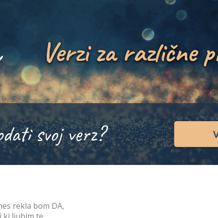
Verzi za različne p
odati svoj verz?
V
es rekla bom DA,
i ki ljubim te,