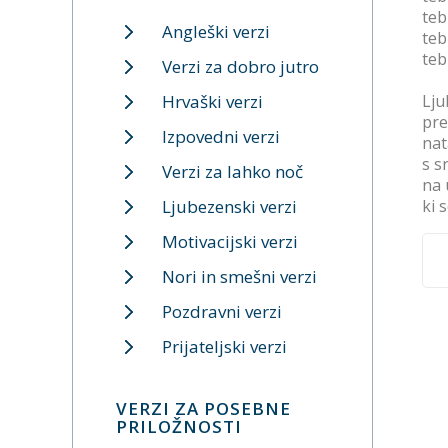
teb
Angleški verzi
teb
teb
Verzi za dobro jutro
Hrvaški verzi
Lju
pr
Izpovedni verzi
nat
s s
Verzi za lahko noč
na 
Ljubezenski verzi
ki 
Motivacijski verzi
Nori in smešni verzi
Pozdravni verzi
Prijateljski verzi
VERZI ZA POSEBNE
PRILOŽNOSTI