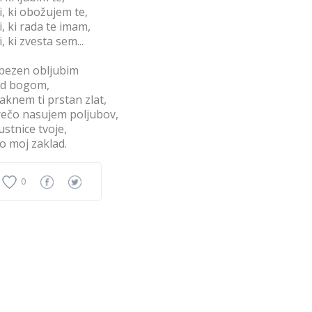
i, ki obožujem te,
i, ki rada te imam,
i, ki zvesta sem...
bezen obljubim
ed bogom,
aknem ti prstan zlat,
rečo nasujem poljubov,
ustnice tvoje,
so moj zaklad.
0