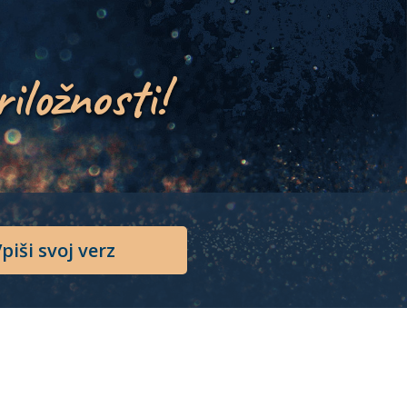
riložnosti!
piši svoj verz