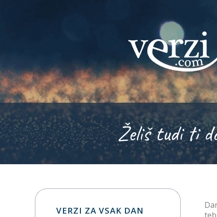
Želiš tudi ti d
Dan
VERZI ZA VSAK DAN
teb