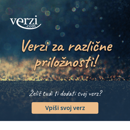
Verzi za različne
priložnosti!
Želiš tudi ti dodati svoj verz?
Vpiši svoj verz