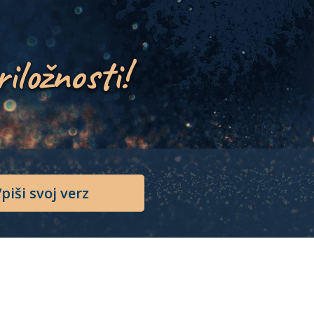
riložnosti!
piši svoj verz