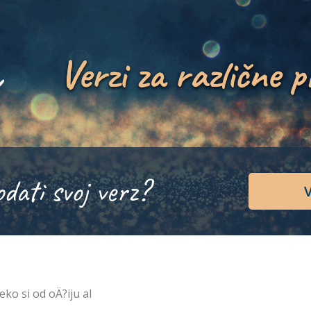
Verzi za različne p
odati svoj verz?
V
eko si od oÄ?iju al