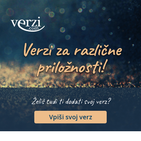
Verzi za različne
priložnosti!
Želiš tudi ti dodati svoj verz?
Vpiši svoj verz