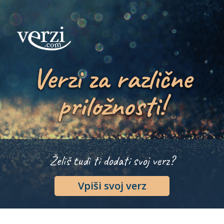
Verzi za različne
priložnosti!
Želiš tudi ti dodati svoj verz?
Vpiši svoj verz