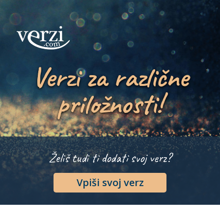
Verzi za različne
priložnosti!
Želiš tudi ti dodati svoj verz?
Vpiši svoj verz