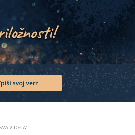
riložnosti!
piši svoj verz
ISVA VIDELA'