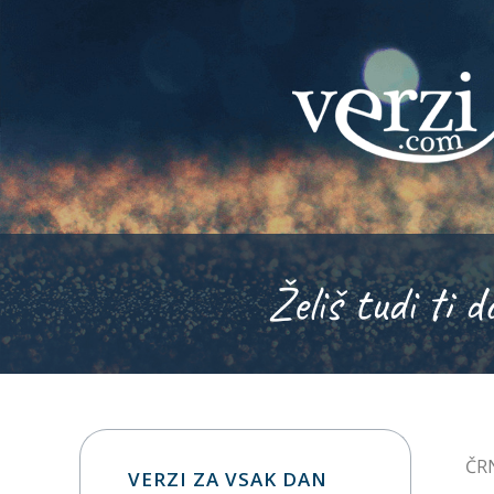
Želiš tudi ti d
ČRN
VERZI ZA VSAK DAN