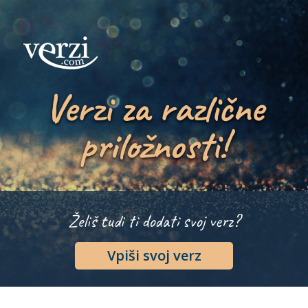
Verzi za različne
priložnosti!
Želiš tudi ti dodati svoj verz?
Vpiši svoj verz