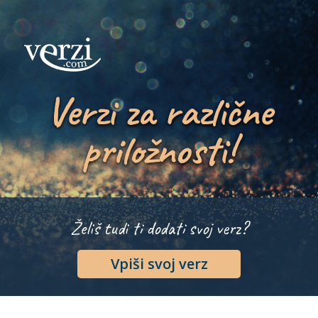
Verzi za različne
priložnosti!
Želiš tudi ti dodati svoj verz?
Vpiši svoj verz