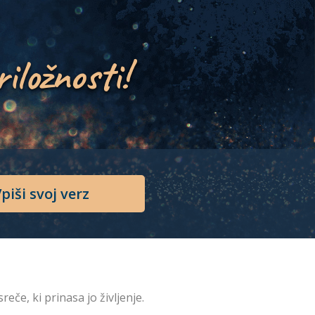
riložnosti!
piši svoj verz
sreče, ki prinasa jo življenje.