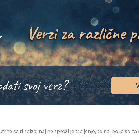
Verzi za različne p
odati svoj verz?
V
utrne se ti solza, naj ne sproži je trpljenje, to naj bo le solza 