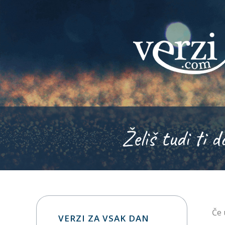
Želiš tudi ti d
Če 
VERZI ZA VSAK DAN