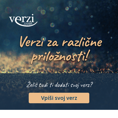
Verzi za različne
priložnosti!
Želiš tudi ti dodati svoj verz?
Vpiši svoj verz