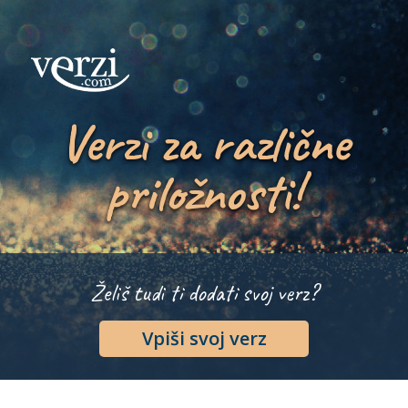
Verzi za različne
priložnosti!
Želiš tudi ti dodati svoj verz?
Vpiši svoj verz