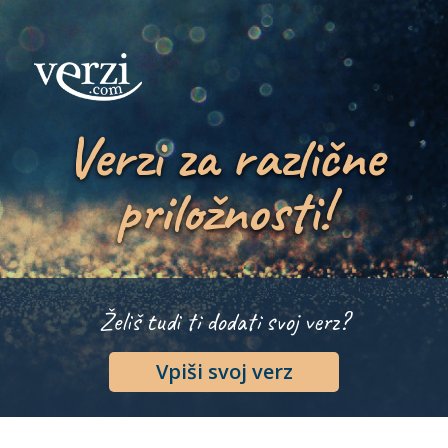
Verzi za različne
priložnosti!
Želiš tudi ti dodati svoj verz?
Vpiši svoj verz