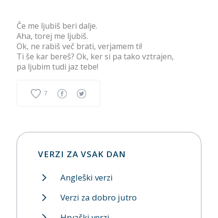
Če me ljubiš beri dalje.
Aha, torej me ljubiš.
Ok, ne rabiš več brati, verjamem ti!
Ti še kar bereš? Ok, ker si pa tako vztrajen,
pa ljubim tudi jaz tebe!
7
VERZI ZA VSAK DAN
Angleški verzi
Verzi za dobro jutro
Hrvaški verzi