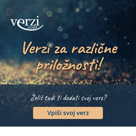
Verzi za različne
priložnosti!
Želiš tudi ti dodati svoj verz?
Vpiši svoj verz