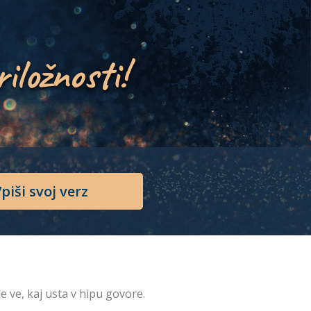
riložnosti!
piši svoj verz
ne ve, kaj usta v hipu govore.