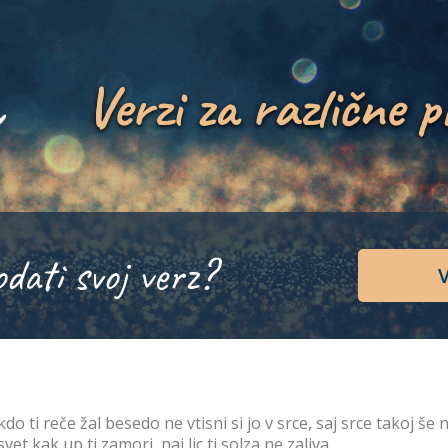
Verzi za različne p
odati svoj verz?
V
kdo ti reče žal besedo ne vtisni si jo v srce, saj srce takoj še 
svet kak up ti zamori, naj lic ti solza ne zaliva.