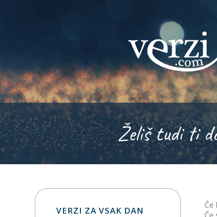
Želiš tudi ti d
Če 
VERZI ZA VSAK DAN
Če 