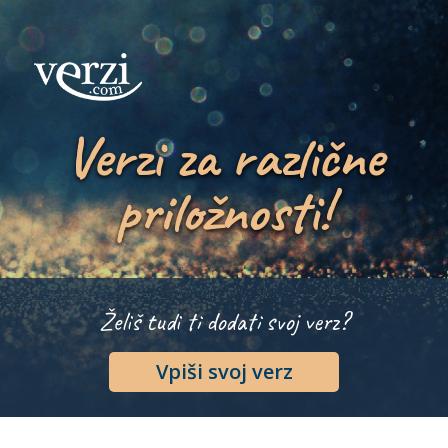
Verzi za različne
priložnosti!
Želiš tudi ti dodati svoj verz?
Vpiši svoj verz