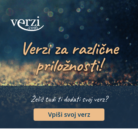
Verzi za različne
priložnosti!
Želiš tudi ti dodati svoj verz?
Vpiši svoj verz