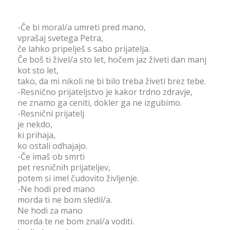
-Če bi moral/a umreti pred mano,
vprašaj svetega Petra,
če lahko pripelješ s sabo prijatelja.
Če boš ti živel/a sto let, hočem jaz živeti dan manj
kot sto let,
tako, da mi nikoli ne bi bilo treba živeti brez tebe.
-Resnično prijateljstvo je kakor trdno zdravje,
ne znamo ga ceniti, dokler ga ne izgubimo.
-Resnični prijatelj
je nekdo,
ki prihaja,
ko ostali odhajajo.
-Če imaš ob smrti
pet resničnih prijateljev,
potem si imel čudovito življenje.
-Ne hodi pred mano
morda ti ne bom sledil/a.
Ne hodi za mano
morda te ne bom znal/a voditi.