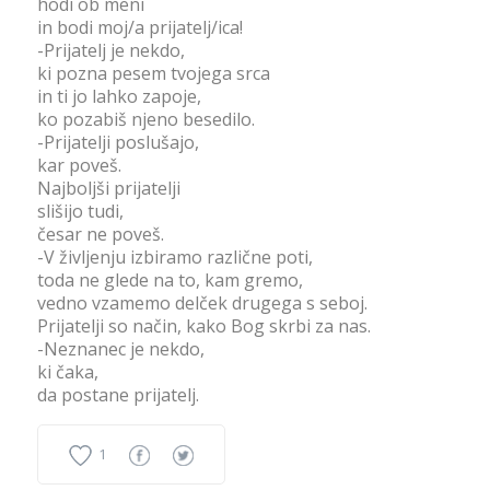
hodi ob meni
in bodi moj/a prijatelj/ica!
-Prijatelj je nekdo,
ki pozna pesem tvojega srca
in ti jo lahko zapoje,
ko pozabiš njeno besedilo.
-Prijatelji poslušajo,
kar poveš.
Najboljši prijatelji
slišijo tudi,
česar ne poveš.
-V življenju izbiramo različne poti,
toda ne glede na to, kam gremo,
vedno vzamemo delček drugega s seboj.
Prijatelji so način, kako Bog skrbi za nas.
-Neznanec je nekdo,
ki čaka,
da postane prijatelj.
1