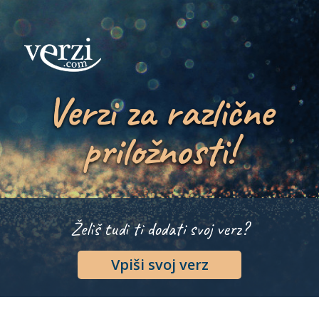
Verzi za različne
priložnosti!
Želiš tudi ti dodati svoj verz?
Vpiši svoj verz