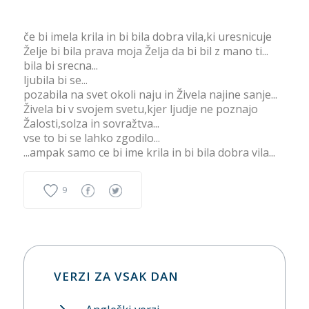
če bi imela krila in bi bila dobra vila,ki uresnicuje
Želje bi bila prava moja Želja da bi bil z mano ti...
bila bi srecna...
ljubila bi se...
pozabila na svet okoli naju in Živela najine sanje...
Živela bi v svojem svetu,kjer ljudje ne poznajo
Žalosti,solza in sovražtva...
vse to bi se lahko zgodilo...
...ampak samo ce bi ime krila in bi bila dobra vila...
9
VERZI ZA VSAK DAN