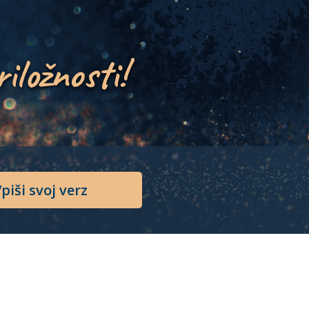
riložnosti!
piši svoj verz