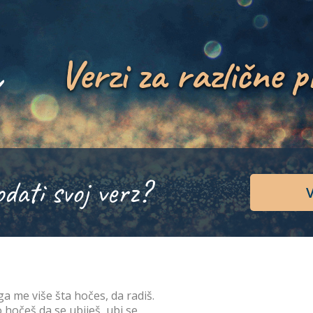
Verzi za različne p
odati svoj verz?
V
ga me više šta hočes, da radiš.
 hočeš da se ubiješ, ubi se.