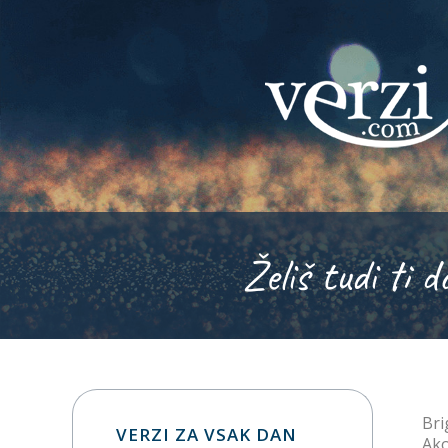
Želiš tudi ti d
Bri
VERZI ZA VSAK DAN
Ako