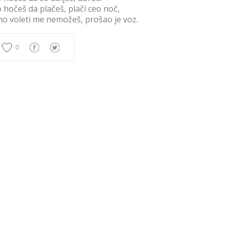
 hočeš da plačeš, plači ceo noč,
o voleti me nemožeš, prošao je voz.
0