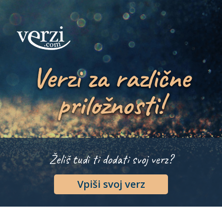
Verzi za različne
priložnosti!
Želiš tudi ti dodati svoj verz?
Vpiši svoj verz