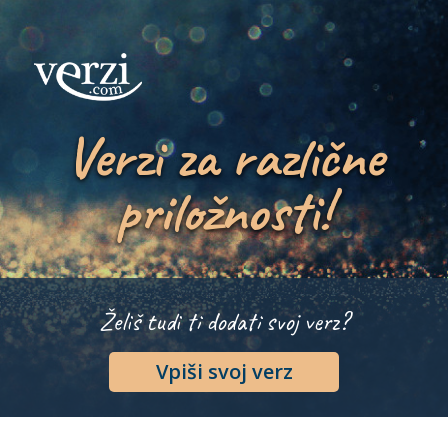
Verzi za različne
priložnosti!
Želiš tudi ti dodati svoj verz?
Vpiši svoj verz