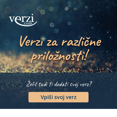
Verzi za različne
priložnosti!
Želiš tudi ti dodati svoj verz?
Vpiši svoj verz