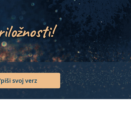
riložnosti!
piši svoj verz