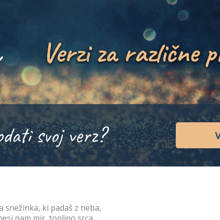
Verzi za različne p
odati svoj verz?
V
a snežinka, ki padaš z neba,
nesi nam mir, toplino srca.