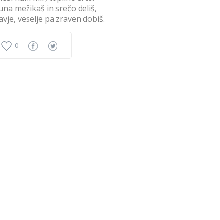
luna mežikaš in srečo deliš,
avje, veselje pa zraven dobiš.
0