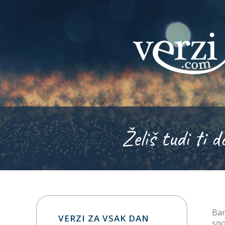
Želiš tudi ti d
Bar
VERZI ZA VSAK DAN
spo