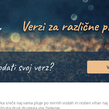
Verzi za različne p
odati svoj verz?
V
ka sreče naj vama pluje po mirnih vodah in noben vihar naj ne 
štujta drug drugega vse življenje.