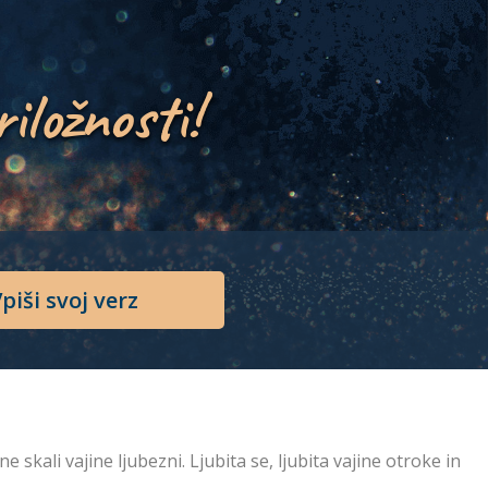
riložnosti!
piši svoj verz
skali vajine ljubezni. Ljubita se, ljubita vajine otroke in