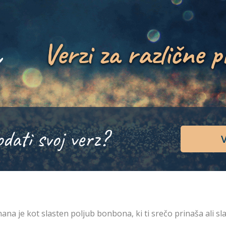
Verzi za različne p
odati svoj verz?
V
ana je kot slasten poljub bonbona, ki ti srečo prinaša ali sla