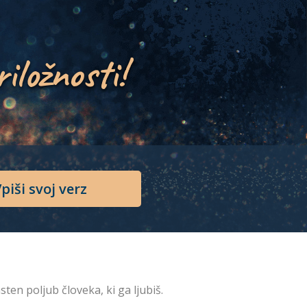
riložnosti!
piši svoj verz
sten poljub človeka, ki ga ljubiš.