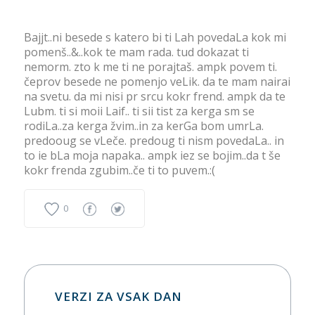
Bajjt..ni besede s katero bi ti Lah povedaLa kok mi
pomenš..&..kok te mam rada. tud dokazat ti
nemorm. zto k me ti ne porajtaš. ampk povem ti.
čeprov besede ne pomenjo veLik. da te mam nairai
na svetu. da mi nisi pr srcu kokr frend. ampk da te
Lubm. ti si moii Laif.. ti sii tist za kerga sm se
rodiLa..za kerga žvim..in za kerGa bom umrLa.
predooug se vLeče. predoug ti nism povedaLa.. in
to ie bLa moja napaka.. ampk iez se bojim..da t še
kokr frenda zgubim..če ti to puvem.:(
0
VERZI ZA VSAK DAN