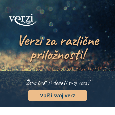
Verzi za različne
priložnosti!
Želiš tudi ti dodati svoj verz?
Vpiši svoj verz