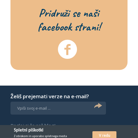
Pridruži se naši
facebook strani!
Želiš prejemati verze na e-mail?
Poglej si še naš
blog
!
Spletni piškotki
V redu
Z obiskom in uporabo spletnega mesta