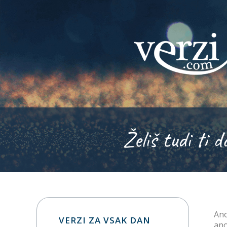
Želiš tudi ti d
Ano
VERZI ZA VSAK DAN
ano