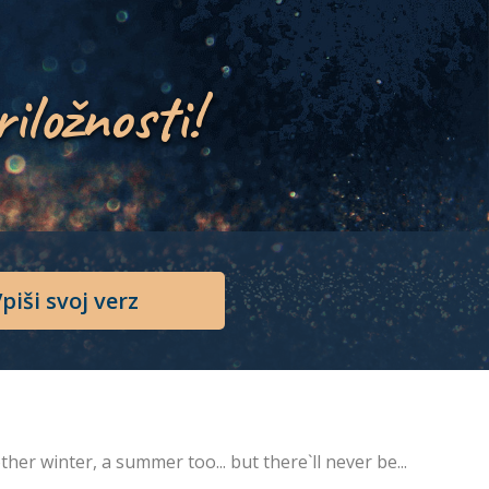
riložnosti!
piši svoj verz
er winter, a summer too... but there`ll never be...