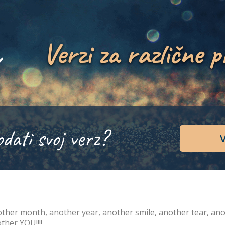
Verzi za različne p
odati svoj verz?
V
ther month, another year, another smile, another tear, anoth
ther YOU!!!!