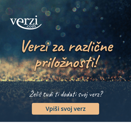
Verzi za različne
priložnosti!
Želiš tudi ti dodati svoj verz?
Vpiši svoj verz