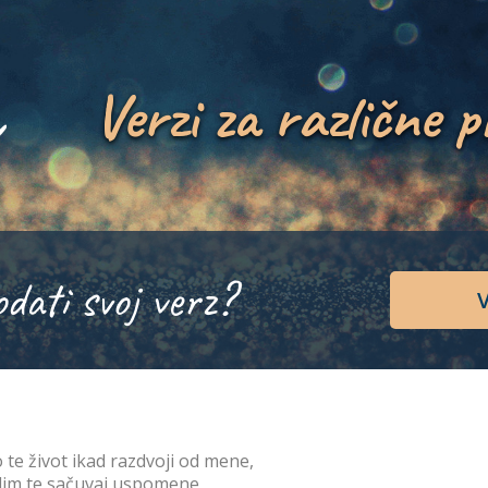
Verzi za različne p
odati svoj verz?
V
 te život ikad razdvoji od mene,
im te sačuvaj uspomene,