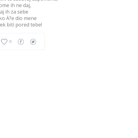
ome ih ne daj,
aj ih za sebe
ako Ä?e dio mene
jek biti pored tebe!
0