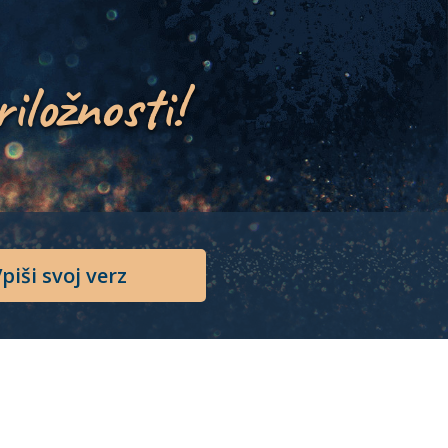
riložnosti!
piši svoj verz