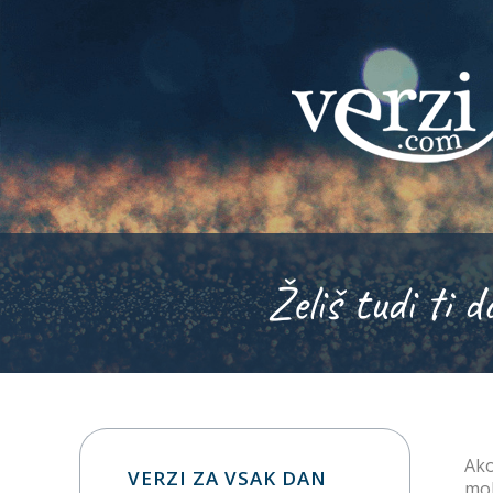
Želiš tudi ti d
Ako
VERZI ZA VSAK DAN
mol