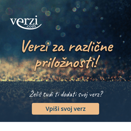
Verzi za različne
priložnosti!
Želiš tudi ti dodati svoj verz?
Vpiši svoj verz