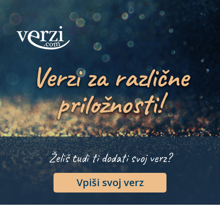
Verzi za različne
priložnosti!
Želiš tudi ti dodati svoj verz?
Vpiši svoj verz