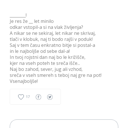
________!
Je res že __ let minilo
odkar vstopil-a si na vlak življenja?
A nikar se ne sekiraj, let nikar ne skrivaj,
tlači v klobuk, naj ti bodo rajši v poduk!
Saj v tem času enkratno bitje si postal-a
in le najboljše od sebe dal-a!
In tvoj rojstni dan naj bo le križišče,
kjer na vseh poteh te sreča išče...
Naj bo zahod, sever, jug ali vzhod,
sreča v vseh smereh s teboj naj gre na pot!
Vsenajboljše!
17