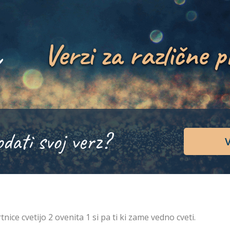
Verzi za različne p
odati svoj verz?
V
rtnice cvetijo 2 ovenita 1 si pa ti ki zame vedno cveti.