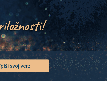
riložnosti!
piši svoj verz