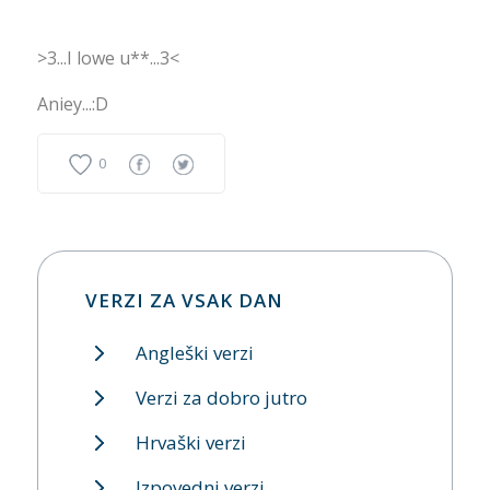
>3...I lowe u**...3<
Aniey...:D
0
VERZI ZA VSAK DAN
Angleški verzi
Verzi za dobro jutro
Hrvaški verzi
Izpovedni verzi