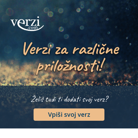
Verzi za različne
priložnosti!
Želiš tudi ti dodati svoj verz?
Vpiši svoj verz