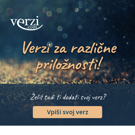
Verzi za različne
priložnosti!
Želiš tudi ti dodati svoj verz?
Vpiši svoj verz