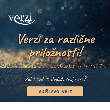
Verzi za različne
priložnosti!
Želiš tudi ti dodati svoj verz?
Vpiši svoj verz